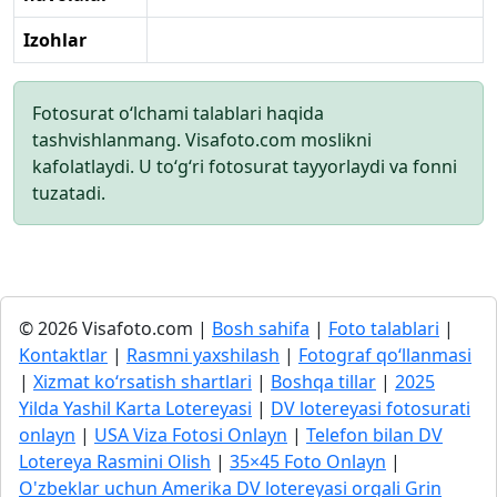
Izohlar
Fotosurat o‘lchami talablari haqida
tashvishlanmang. Visafoto.com moslikni
kafolatlaydi. U to‘g‘ri fotosurat tayyorlaydi va fonni
tuzatadi.
© 2026 Visafoto.com |
Bosh sahifa
|
Foto talablari
|
Kontaktlar
|
Rasmni yaxshilash
|
Fotograf qo‘llanmasi
|
Xizmat ko‘rsatish shartlari
|
Boshqa tillar
|
2025
Yilda Yashil Karta Lotereyasi
|
DV lotereyasi fotosurati
onlayn
|
USA Viza Fotosi Onlayn
|
Telefon bilan DV
Lotereya Rasmini Olish
|
35×45 Foto Onlayn
|
O'zbeklar uchun Amerika DV lotereyasi orqali Grin