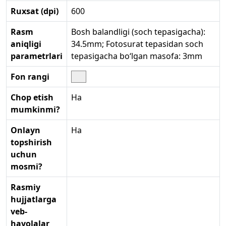
Ruxsat (dpi)
600
Rasm
Bosh balandligi (soch tepasigacha):
aniqligi
34.5mm; Fotosurat tepasidan soch
parametrlari
tepasigacha bo‘lgan masofa: 3mm
Fon rangi
Chop etish
Ha
mumkinmi?
Onlayn
Ha
topshirish
uchun
mosmi?
Rasmiy
hujjatlarga
veb-
havolalar