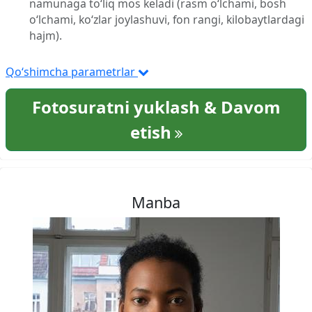
namunaga to‘liq mos keladi (rasm o‘lchami, bosh
o‘lchami, ko‘zlar joylashuvi, fon rangi, kilobaytlardagi
hajm).
Qo‘shimcha parametrlar
Fotosuratni yuklash & Davom
etish
Manba