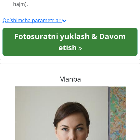
hajm).
Qo‘shimcha parametrlar
Fotosuratni yuklash & Davom
etish
Manba