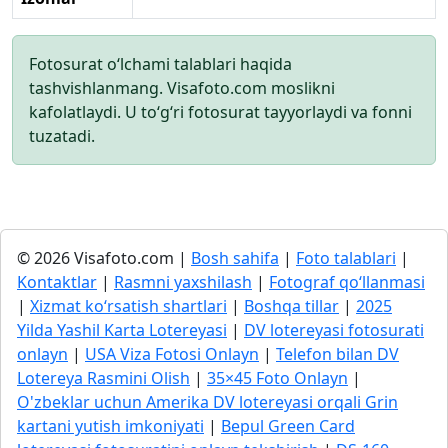
Fotosurat o‘lchami talablari haqida
tashvishlanmang. Visafoto.com moslikni
kafolatlaydi. U to‘g‘ri fotosurat tayyorlaydi va fonni
tuzatadi.
© 2026 Visafoto.com |
Bosh sahifa
|
Foto talablari
|
Kontaktlar
|
Rasmni yaxshilash
|
Fotograf qo‘llanmasi
|
Xizmat ko‘rsatish shartlari
|
Boshqa tillar
|
2025
Yilda Yashil Karta Lotereyasi
|
DV lotereyasi fotosurati
onlayn
|
USA Viza Fotosi Onlayn
|
Telefon bilan DV
Lotereya Rasmini Olish
|
35×45 Foto Onlayn
|
O'zbeklar uchun Amerika DV lotereyasi orqali Grin
kartani yutish imkoniyati
|
Bepul Green Card