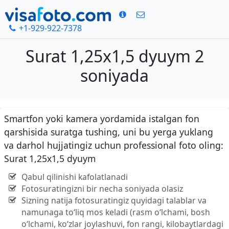
+1-929-922-7378
Surat 1,25x1,5 dyuym 2
soniyada
Smartfon yoki kamera yordamida istalgan fon
qarshisida suratga tushing, uni bu yerga yuklang
va darhol hujjatingiz uchun professional foto oling:
Surat 1,25x1,5 dyuym
Qabul qilinishi kafolatlanadi
Fotosuratingizni bir necha soniyada olasiz
Sizning natija fotosuratingiz quyidagi talablar va
namunaga to‘liq mos keladi (rasm o‘lchami, bosh
o‘lchami, ko‘zlar joylashuvi, fon rangi, kilobaytlardagi