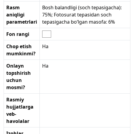
Rasm
Bosh balandligi (soch tepasigacha):
aniqligi
75%; Fotosurat tepasidan soch
parametrlari
tepasigacha bo‘lgan masofa: 6%
Fon rangi
Chop etish
Ha
mumkinmi?
Onlayn
Ha
topshirish
uchun
mosmi?
Rasmiy
hujjatlarga
veb-
havolalar
Izohlar