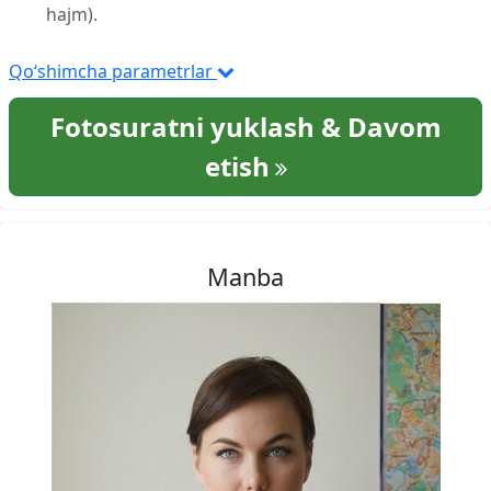
hajm).
Qo‘shimcha parametrlar
Fotosuratni yuklash & Davom
etish
Manba