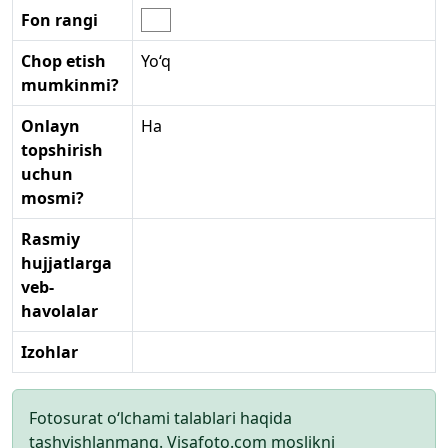
Fon rangi
Chop etish
Yo‘q
mumkinmi?
Onlayn
Ha
topshirish
uchun
mosmi?
Rasmiy
hujjatlarga
veb-
havolalar
Izohlar
Fotosurat o‘lchami talablari haqida
tashvishlanmang. Visafoto.com moslikni