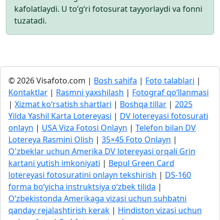
kafolatlaydi. U to‘g‘ri fotosurat tayyorlaydi va fonni
tuzatadi.
© 2026 Visafoto.com |
Bosh sahifa
|
Foto talablari
|
Kontaktlar
|
Rasmni yaxshilash
|
Fotograf qo‘llanmasi
|
Xizmat ko‘rsatish shartlari
|
Boshqa tillar
|
2025
Yilda Yashil Karta Lotereyasi
|
DV lotereyasi fotosurati
onlayn
|
USA Viza Fotosi Onlayn
|
Telefon bilan DV
Lotereya Rasmini Olish
|
35×45 Foto Onlayn
|
O'zbeklar uchun Amerika DV lotereyasi orqali Grin
kartani yutish imkoniyati
|
Bepul Green Card
lotereyasi fotosuratini onlayn tekshirish
|
DS-160
forma bo‘yicha instruktsiya o‘zbek tilida
|
O‘zbekistonda Amerikaga vizasi uchun suhbatni
qanday rejalashtirish kerak
|
Hindiston vizasi uchun