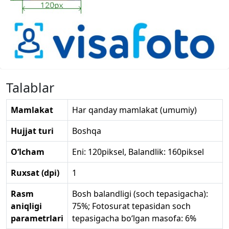
Talablar
Mamlakat
Har qanday mamlakat (umumiy)
Hujjat turi
Boshqa
O‘lcham
Eni: 120piksel, Balandlik: 160piksel
Ruxsat (dpi)
1
Rasm
Bosh balandligi (soch tepasigacha):
aniqligi
75%; Fotosurat tepasidan soch
parametrlari
tepasigacha bo‘lgan masofa: 6%