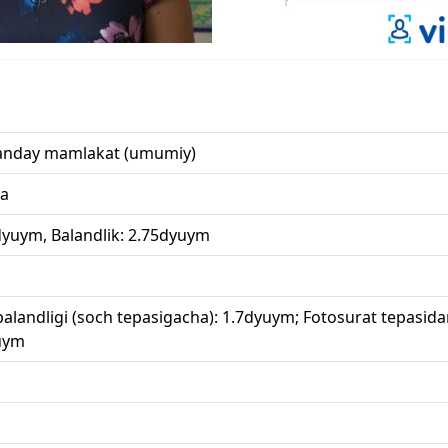
anday mamlakat (umumiy)
a
dyuym, Balandlik: 2.75dyuym
alandligi (soch tepasigacha): 1.7dyuym; Fotosurat tepasid
uym