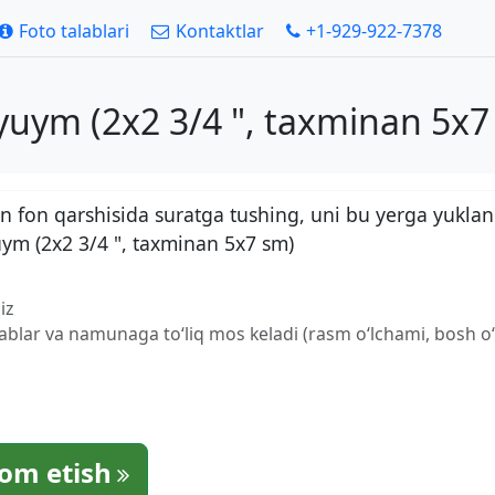
Foto talablari
Kontaktlar
+1-929-922-7378
uym (2x2 3/4 ", taxminan 5x7
 fon qarshisida suratga tushing, uni bu yerga yuklan
uym (2x2 3/4 ", taxminan 5x7 sm)
iz
lablar va namunaga to‘liq mos keladi (rasm o‘lchami, bosh o‘l
om etish