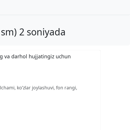
 sm) 2 soniyada
g va darhol hujjatingiz uchun
chami, ko‘zlar joylashuvi, fon rangi,