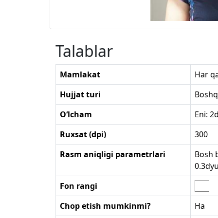
Talablar
Mamlakat
Har q
Hujjat turi
Boshq
O‘lcham
Eni: 2
Ruxsat (dpi)
300
Rasm aniqligi parametrlari
Bosh b
0.3dy
Fon rangi
Chop etish mumkinmi?
Ha