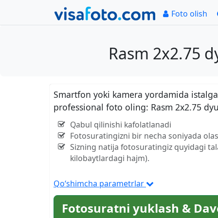
Foto olish
Rasm 2x2.75 dy
Smartfon yoki kamera yordamida istalgan
professional foto oling: Rasm 2x2.75 dy
Qabul qilinishi kafolatlanadi
Fotosuratingizni bir necha soniyada olas
Sizning natija fotosuratingiz quyidagi ta
kilobaytlardagi hajm).
Qo‘shimcha parametrlar
Fotosuratni yuklash & Dav