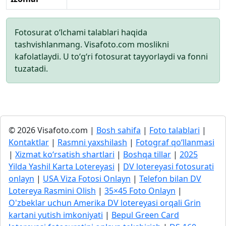
Fotosurat o‘lchami talablari haqida
tashvishlanmang. Visafoto.com moslikni
kafolatlaydi. U to‘g‘ri fotosurat tayyorlaydi va fonni
tuzatadi.
© 2026 Visafoto.com |
Bosh sahifa
|
Foto talablari
|
Kontaktlar
|
Rasmni yaxshilash
|
Fotograf qo‘llanmasi
|
Xizmat ko‘rsatish shartlari
|
Boshqa tillar
|
2025
Yilda Yashil Karta Lotereyasi
|
DV lotereyasi fotosurati
onlayn
|
USA Viza Fotosi Onlayn
|
Telefon bilan DV
Lotereya Rasmini Olish
|
35×45 Foto Onlayn
|
O'zbeklar uchun Amerika DV lotereyasi orqali Grin
kartani yutish imkoniyati
|
Bepul Green Card