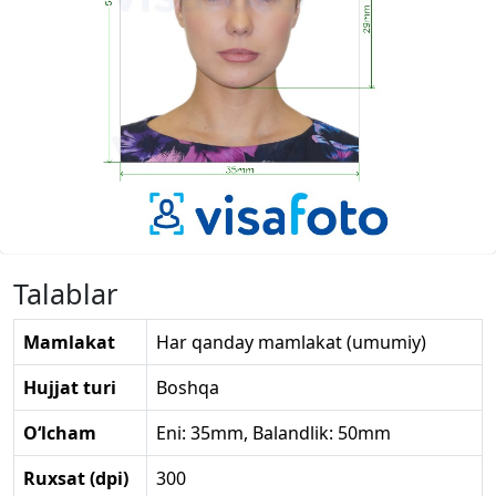
Talablar
Mamlakat
Har qanday mamlakat (umumiy)
Hujjat turi
Boshqa
O‘lcham
Eni: 35mm, Balandlik: 50mm
Ruxsat (dpi)
300