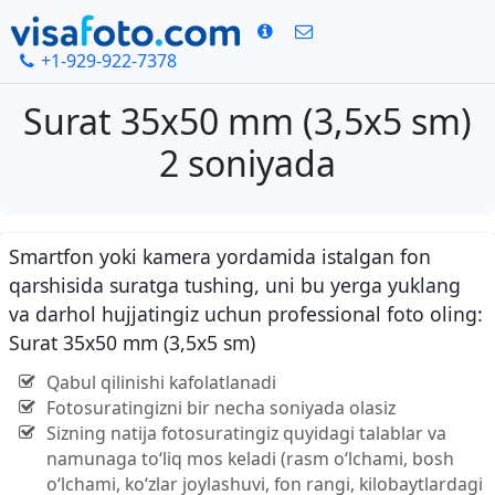
+1-929-922-7378
Surat 35x50 mm (3,5x5 sm)
2 soniyada
Smartfon yoki kamera yordamida istalgan fon
qarshisida suratga tushing, uni bu yerga yuklang
va darhol hujjatingiz uchun professional foto oling:
Surat 35x50 mm (3,5x5 sm)
Qabul qilinishi kafolatlanadi
Fotosuratingizni bir necha soniyada olasiz
Sizning natija fotosuratingiz quyidagi talablar va
namunaga to‘liq mos keladi (rasm o‘lchami, bosh
o‘lchami, ko‘zlar joylashuvi, fon rangi, kilobaytlardagi