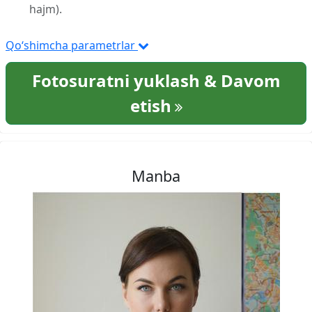
hajm).
Qo‘shimcha parametrlar
Fotosuratni yuklash & Davom
etish
Manba