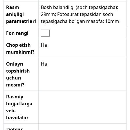
Rasm
Bosh balandligi (soch tepasigacha):
aniqligi
29mm; Fotosurat tepasidan soch
parametrlari
tepasigacha bo‘lgan masofa: 10mm
Fon rangi
Chop etish
Ha
mumkinmi?
Onlayn
Ha
topshirish
uchun
mosmi?
Rasmiy
hujjatlarga
veb-
havolalar
Izohlar