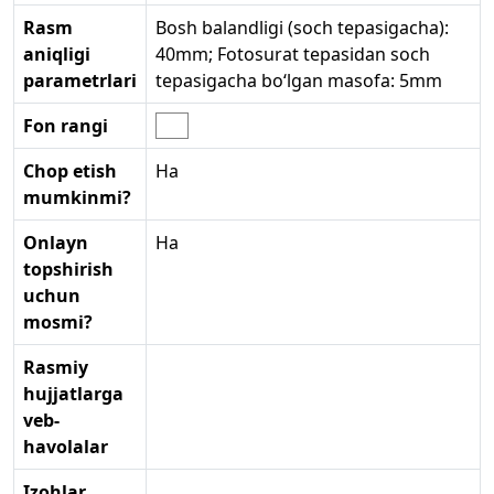
Rasm
Bosh balandligi (soch tepasigacha):
aniqligi
40mm; Fotosurat tepasidan soch
parametrlari
tepasigacha bo‘lgan masofa: 5mm
Fon rangi
Chop etish
Ha
mumkinmi?
Onlayn
Ha
topshirish
uchun
mosmi?
Rasmiy
hujjatlarga
veb-
havolalar
Izohlar