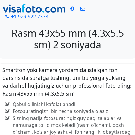
+1-929-922-7378
Rasm 43x55 mm (4.3x5.5
sm) 2 soniyada
Smartfon yoki kamera yordamida istalgan fon
qarshisida suratga tushing, uni bu yerga yuklang
va darhol hujjatingiz uchun professional foto oling:
Rasm 43x55 mm (4.3x5.5 sm)
Qabul qilinishi kafolatlanadi
Fotosuratingizni bir necha soniyada olasiz
Sizning natija fotosuratingiz quyidagi talablar va
namunaga to‘liq mos keladi (rasm o‘lchami, bosh
o‘lchami, ko‘zlar joylashuvi, fon rangi, kilobaytlardagi