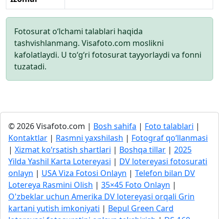
Fotosurat o‘lchami talablari haqida
tashvishlanmang. Visafoto.com moslikni
kafolatlaydi. U to‘g‘ri fotosurat tayyorlaydi va fonni
tuzatadi.
© 2026 Visafoto.com |
Bosh sahifa
|
Foto talablari
|
Kontaktlar
|
Rasmni yaxshilash
|
Fotograf qo‘llanmasi
|
Xizmat ko‘rsatish shartlari
|
Boshqa tillar
|
2025
Yilda Yashil Karta Lotereyasi
|
DV lotereyasi fotosurati
onlayn
|
USA Viza Fotosi Onlayn
|
Telefon bilan DV
Lotereya Rasmini Olish
|
35×45 Foto Onlayn
|
O'zbeklar uchun Amerika DV lotereyasi orqali Grin
kartani yutish imkoniyati
|
Bepul Green Card