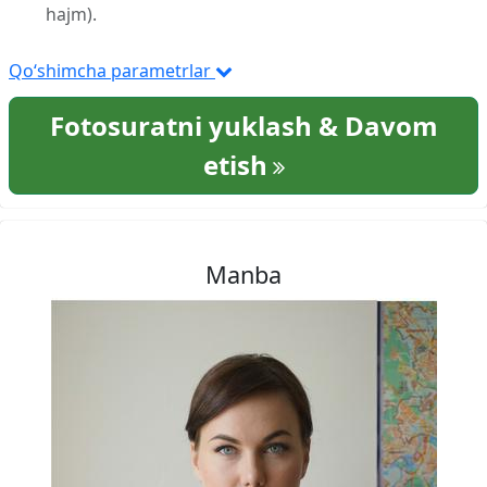
hajm).
Qo‘shimcha parametrlar
Fotosuratni yuklash & Davom
etish
Manba