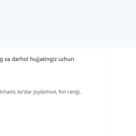
g va darhol hujjatingiz uchun
chami, ko‘zlar joylashuvi, fon rangi,