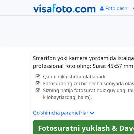
Foto olish
Smartfon yoki kamera yordamida istalgan
professional foto oling: Surat 45x57 mm
Qabul qilinishi kafolatlanadi
Fotosuratingizni bir necha soniyada olas
Sizning natija fotosuratingiz quyidagi ta
kilobaytlardagi hajm).
Qo‘shimcha parametrlar
Fotosuratni yuklash & Dav