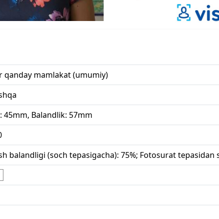
r qanday mamlakat (umumiy)
shqa
i: 45mm, Balandlik: 57mm
0
sh balandligi (soch tepasigacha): 75%; Fotosurat tepasidan