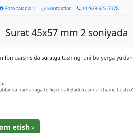
Foto talablari
Kontaktlar
+1-929-922-7378
Surat 45x57 mm 2 soniyada
 fon qarshisida suratga tushing, uni bu yerga yuklan
iz
lablar va namunaga to‘liq mos keladi (rasm o‘lchami, bosh o‘l
om etish