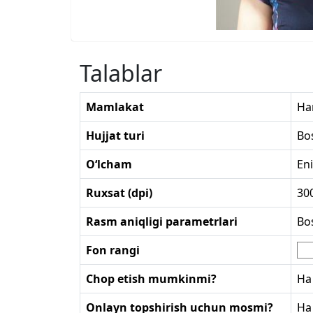
Talablar
Mamlakat
Ha
Hujjat turi
Bo
O‘lcham
En
Ruxsat (dpi)
30
Rasm aniqligi parametrlari
Bo
Fon rangi
Chop etish mumkinmi?
Ha
Onlayn topshirish uchun mosmi?
Ha