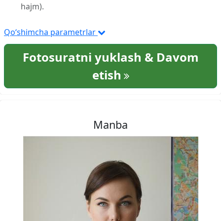
hajm).
Qo‘shimcha parametrlar
Fotosuratni yuklash & Davom
etish
Manba