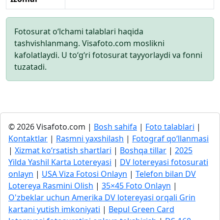
Fotosurat o‘lchami talablari haqida
tashvishlanmang. Visafoto.com moslikni
kafolatlaydi. U to‘g‘ri fotosurat tayyorlaydi va fonni
tuzatadi.
© 2026 Visafoto.com |
Bosh sahifa
|
Foto talablari
|
Kontaktlar
|
Rasmni yaxshilash
|
Fotograf qo‘llanmasi
|
Xizmat ko‘rsatish shartlari
|
Boshqa tillar
|
2025
Yilda Yashil Karta Lotereyasi
|
DV lotereyasi fotosurati
onlayn
|
USA Viza Fotosi Onlayn
|
Telefon bilan DV
Lotereya Rasmini Olish
|
35×45 Foto Onlayn
|
O'zbeklar uchun Amerika DV lotereyasi orqali Grin
kartani yutish imkoniyati
|
Bepul Green Card