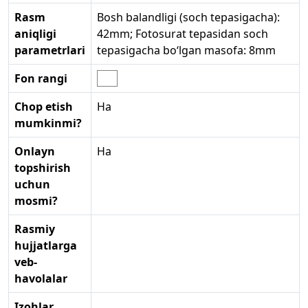
Rasm
Bosh balandligi (soch tepasigacha):
aniqligi
42mm; Fotosurat tepasidan soch
parametrlari
tepasigacha bo‘lgan masofa: 8mm
Fon rangi
Chop etish
Ha
mumkinmi?
Onlayn
Ha
topshirish
uchun
mosmi?
Rasmiy
hujjatlarga
veb-
havolalar
Izohlar