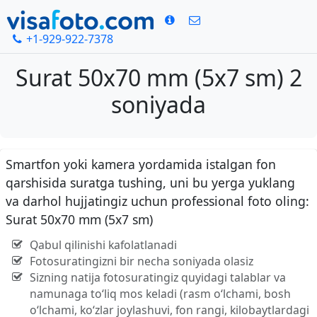
+1-929-922-7378
Surat 50x70 mm (5x7 sm) 2
soniyada
Smartfon yoki kamera yordamida istalgan fon
qarshisida suratga tushing, uni bu yerga yuklang
va darhol hujjatingiz uchun professional foto oling:
Surat 50x70 mm (5x7 sm)
Qabul qilinishi kafolatlanadi
Fotosuratingizni bir necha soniyada olasiz
Sizning natija fotosuratingiz quyidagi talablar va
namunaga to‘liq mos keladi (rasm o‘lchami, bosh
o‘lchami, ko‘zlar joylashuvi, fon rangi, kilobaytlardagi